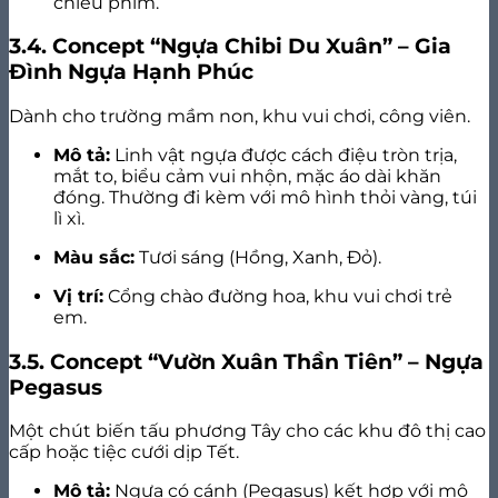
chiếu phim.
3.4. Concept “Ngựa Chibi Du Xuân” – Gia
Đình Ngựa Hạnh Phúc
Dành cho trường mầm non, khu vui chơi, công viên.
Mô tả:
Linh vật ngựa được cách điệu tròn trịa,
mắt to, biểu cảm vui nhộn, mặc áo dài khăn
đóng. Thường đi kèm với mô hình thỏi vàng, túi
lì xì.
Màu sắc:
Tươi sáng (Hồng, Xanh, Đỏ).
Vị trí:
Cổng chào đường hoa, khu vui chơi trẻ
em.
3.5. Concept “Vườn Xuân Thần Tiên” – Ngựa
Pegasus
Một chút biến tấu phương Tây cho các khu đô thị cao
cấp hoặc tiệc cưới dịp Tết.
Mô tả:
Ngựa có cánh (Pegasus) kết hợp với mô