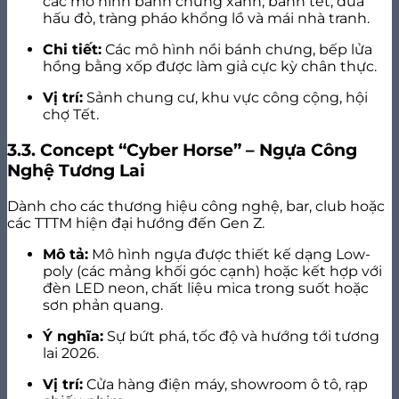
các mô hình bánh chưng xanh, bánh tét, dưa
hấu đỏ, tràng pháo khổng lồ và mái nhà tranh.
Chi tiết:
Các mô hình nồi bánh chưng, bếp lửa
hồng bằng xốp được làm giả cực kỳ chân thực.
Vị trí:
Sảnh chung cư, khu vực công cộng, hội
chợ Tết.
3.3. Concept “Cyber Horse” – Ngựa Công
Nghệ Tương Lai
Dành cho các thương hiệu công nghệ, bar, club hoặc
các TTTM hiện đại hướng đến Gen Z.
Mô tả:
Mô hình ngựa được thiết kế dạng Low-
poly (các mảng khối góc cạnh) hoặc kết hợp với
đèn LED neon, chất liệu mica trong suốt hoặc
sơn phản quang.
Ý nghĩa:
Sự bứt phá, tốc độ và hướng tới tương
lai 2026.
Vị trí:
Cửa hàng điện máy, showroom ô tô, rạp