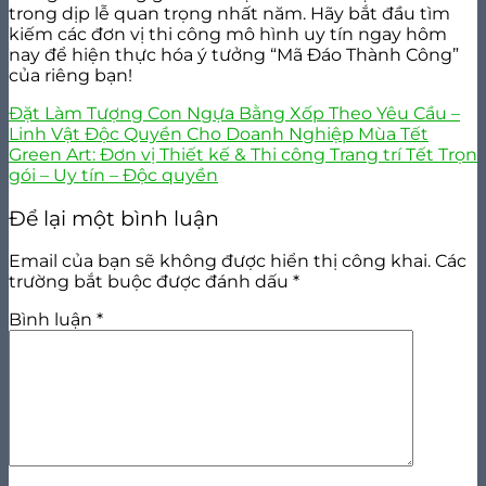
trong dịp lễ quan trọng nhất năm. Hãy bắt đầu tìm
kiếm các đơn vị thi công mô hình uy tín ngay hôm
nay để hiện thực hóa ý tưởng “Mã Đáo Thành Công”
của riêng bạn!
Đặt Làm Tượng Con Ngựa Bằng Xốp Theo Yêu Cầu –
Linh Vật Độc Quyền Cho Doanh Nghiệp Mùa Tết
Green Art: Đơn vị Thiết kế & Thi công Trang trí Tết Trọn
gói – Uy tín – Độc quyền
Để lại một bình luận
Email của bạn sẽ không được hiển thị công khai.
Các
trường bắt buộc được đánh dấu
*
Bình luận
*