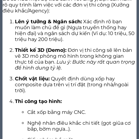
rõ quy trình làm việc với các đơn vị thi công (Xưởng
điêu khắc/Agency):
Lên ý tưởng & Ngân sách:
Xác định rõ bạn
muốn làm chủ đề gì (Ngựa truyền thống hay
hiện đại) và ngân sách dự kiến (Ví dụ: 10 triệu, 50
triệu hay 200 triệu).
Thiết kế 3D (Demo):
Đơn vị thi công sẽ lên bản
vẽ 3D mô phỏng mô hình trong không gian
thực tế của bạn.
Lưu ý: Bước này rất quan trọng
để hình dung tỷ lệ.
Chốt vật liệu:
Quyết định dùng xốp hay
composite dựa trên vị trí đặt (trong nhà/ngoài
trời).
Thi công tạo hình:
Cắt xốp bằng máy CNC.
Nghệ nhân điêu khắc chi tiết (gọt giũa cơ
bắp, bờm ngựa…).