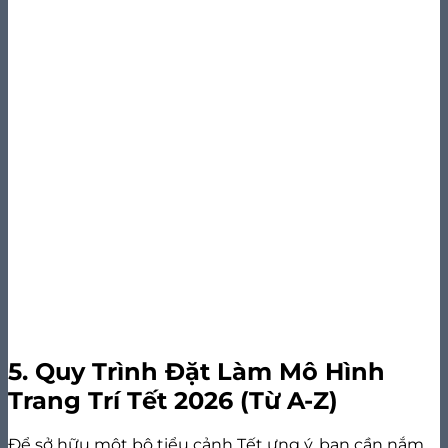
5. Quy Trình Đặt Làm Mô Hình
Trang Trí Tết 2026 (Từ A-Z)
Để sở hữu một bộ tiểu cảnh Tết ưng ý, bạn cần nắm