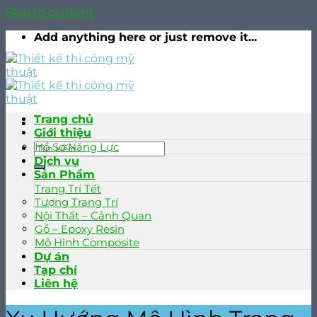
Skip to content
Add anything here or just remove it...
Trang chủ
Giới thiệu
Hồ Sơ Năng Lực
Dịch vụ
Sản Phẩm
Trang Trí Tết
Tượng Trang Trí
Nội Thất – Cảnh Quan
Gỗ – Epoxy Resin
Mô Hình Composite
Dự án
Tạp chí
Liên hệ