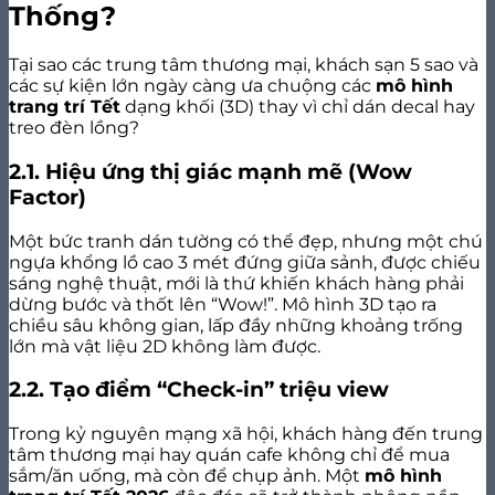
Thống?
Tại sao các trung tâm thương mại, khách sạn 5 sao và
các sự kiện lớn ngày càng ưa chuộng các
mô hình
trang trí Tết
dạng khối (3D) thay vì chỉ dán decal hay
treo đèn lồng?
2.1. Hiệu ứng thị giác mạnh mẽ (Wow
Factor)
Một bức tranh dán tường có thể đẹp, nhưng một chú
ngựa khổng lồ cao 3 mét đứng giữa sảnh, được chiếu
sáng nghệ thuật, mới là thứ khiến khách hàng phải
dừng bước và thốt lên “Wow!”. Mô hình 3D tạo ra
chiều sâu không gian, lấp đầy những khoảng trống
lớn mà vật liệu 2D không làm được.
2.2. Tạo điểm “Check-in” triệu view
Trong kỷ nguyên mạng xã hội, khách hàng đến trung
tâm thương mại hay quán cafe không chỉ để mua
sắm/ăn uống, mà còn để chụp ảnh. Một
mô hình