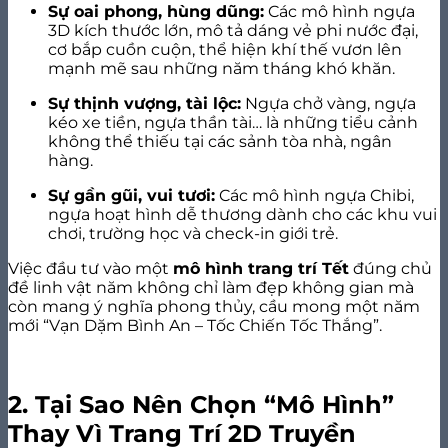
Sự oai phong, hùng dũng:
Các mô hình ngựa
3D kích thước lớn, mô tả dáng vẻ phi nước đại,
cơ bắp cuồn cuộn, thể hiện khí thế vươn lên
mạnh mẽ sau những năm tháng khó khăn.
Sự thịnh vượng, tài lộc:
Ngựa chở vàng, ngựa
kéo xe tiền, ngựa thần tài… là những tiểu cảnh
không thể thiếu tại các sảnh tòa nhà, ngân
hàng.
Sự gần gũi, vui tươi:
Các mô hình ngựa Chibi,
ngựa hoạt hình dễ thương dành cho các khu vui
chơi, trường học và check-in giới trẻ.
Việc đầu tư vào một
mô hình trang trí Tết
đúng chủ
đề linh vật năm không chỉ làm đẹp không gian mà
còn mang ý nghĩa phong thủy, cầu mong một năm
mới “Vạn Dặm Bình An – Tốc Chiến Tốc Thắng”.
2. Tại Sao Nên Chọn “Mô Hình”
Thay Vì Trang Trí 2D Truyền