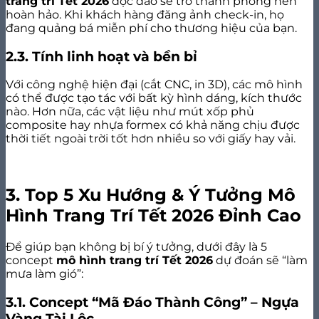
trang trí Tết 2026
độc đáo sẽ trở thành phông nền
hoàn hảo. Khi khách hàng đăng ảnh check-in, họ
đang quảng bá miễn phí cho thương hiệu của bạn.
2.3. Tính linh hoạt và bền bỉ
Với công nghệ hiện đại (cắt CNC, in 3D), các mô hình
có thể được tạo tác với bất kỳ hình dáng, kích thước
nào. Hơn nữa, các vật liệu như mút xốp phủ
composite hay nhựa formex có khả năng chịu được
thời tiết ngoài trời tốt hơn nhiều so với giấy hay vải.
3. Top 5 Xu Hướng & Ý Tưởng Mô
Hình Trang Trí Tết 2026 Đỉnh Cao
Để giúp bạn không bị bí ý tưởng, dưới đây là 5
concept
mô hình trang trí Tết 2026
dự đoán sẽ “làm
mưa làm gió”:
3.1. Concept “Mã Đáo Thành Công” – Ngựa
Vàng Tài Lộc