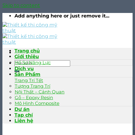
Skip to content
Add anything here or just remove it...
Trang chủ
Giới thiệu
Hồ Sơ Năng Lực
Dịch vụ
Sản Phẩm
Trang Trí Tết
Tượng Trang Trí
Nội Thất – Cảnh Quan
Gỗ – Epoxy Resin
Mô Hình Composite
Dự án
Tạp chí
Liên hệ