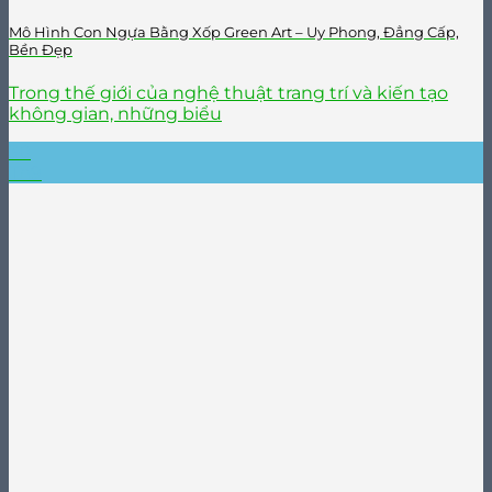
Mô Hình Con Ngựa Bằng Xốp Green Art – Uy Phong, Đẳng Cấp,
Bền Đẹp
Trong thế giới của nghệ thuật trang trí và kiến tạo
không gian, những biểu
30
Th9