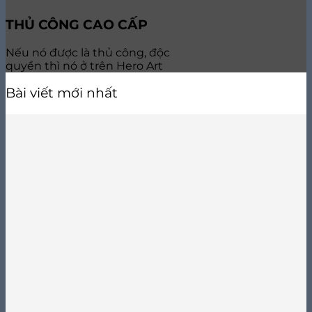
THỦ CÔNG CAO CẤP
Nếu nó được là thủ công, độc
quyền thì nó ở trên Hero Art
Bài viết mới nhất