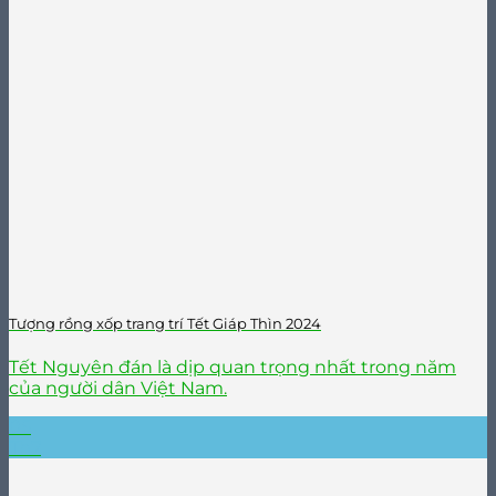
Tượng rồng xốp trang trí Tết Giáp Thìn 2024
Tết Nguyên đán là dịp quan trọng nhất trong năm
của người dân Việt Nam.
05
Th7