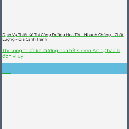
Dịch Vụ Thiết Kế Thi Công Đường Hoa Tết – Nhanh Chóng – Chất
Lượng – Giá Cạnh Tranh
Thi công thiết kế đường hoa tết Green Art tự hào là
đơn vị uy
26
Th6