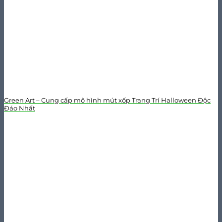
Green Art – Cung cấp mô hình mút xốp Trang Trí Halloween Độc
Đáo Nhất