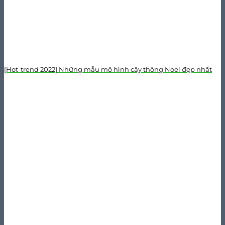
[Hot-trend 2022] Những mẫu mô hình cây thông Noel đẹp nhất