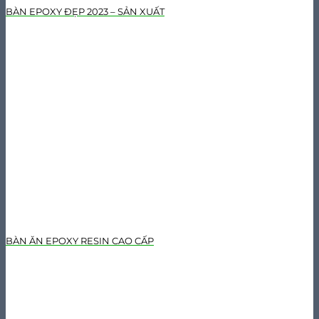
BÀN EPOXY ĐẸP 2023 – SẢN XUẤT
BÀN ĂN EPOXY RESIN CAO CẤP