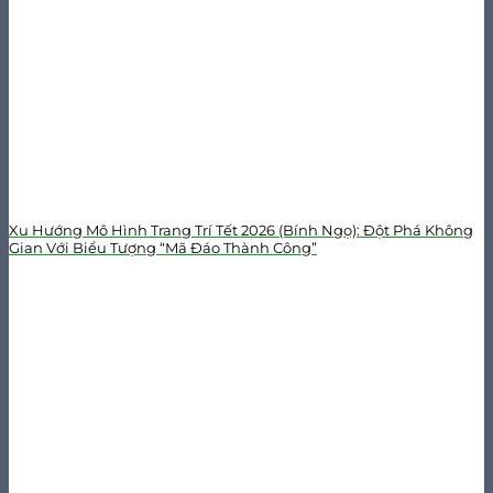
Xu Hướng Mô Hình Trang Trí Tết 2026 (Bính Ngọ): Đột Phá Không
Gian Với Biểu Tượng “Mã Đáo Thành Công”