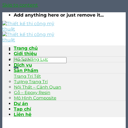
Skip to content
Add anything here or just remove it...
Trang chủ
Giới thiệu
Hồ Sơ Năng Lực
Dịch vụ
Sản Phẩm
Trang Trí Tết
Tượng Trang Trí
Nội Thất – Cảnh Quan
Gỗ – Epoxy Resin
Mô Hình Composite
Dự án
Tạp chí
Liên hệ