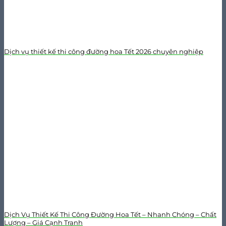
Dịch vụ thiết kế thi công đường hoa Tết 2026 chuyên nghiệp
Dịch Vụ Thiết Kế Thi Công Đường Hoa Tết – Nhanh Chóng – Chất
Lượng – Giá Cạnh Tranh