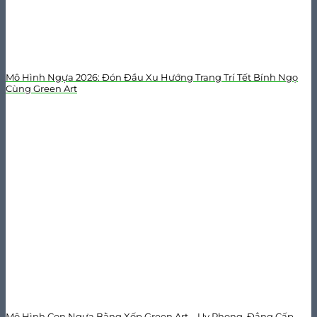
Mô Hình Ngựa 2026: Đón Đầu Xu Hướng Trang Trí Tết Bính Ngọ
Cùng Green Art
Mô Hình Con Ngựa Bằng Xốp Green Art – Uy Phong, Đẳng Cấp,