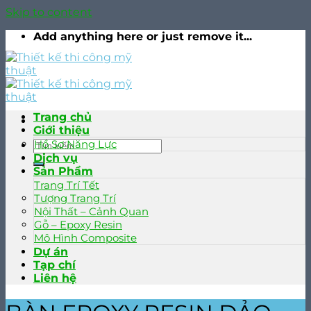
Skip to content
Add anything here or just remove it...
Trang chủ
Giới thiệu
Hồ Sơ Năng Lực
Dịch vụ
Sản Phẩm
Trang Trí Tết
Tượng Trang Trí
Nội Thất – Cảnh Quan
Gỗ – Epoxy Resin
Mô Hình Composite
Dự án
Tạp chí
Liên hệ