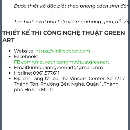
Được thiết kế đặc biệt theo phong cách sinh động
Tạo hình oval phù hợp với mọi không gian, dễ sắ
THIẾT KẾ THI CÔNG NGHỆ THUẬT GREEN
ART
Website:
https://vinlifedecor.com
Facebook:
FB.com/thietkethicongmythuatgreenart
Email:kinhdoanhgreenart@gmail.com
Hotline: 0961.577.611
Địa chỉ: Tầng 17, Tòa nhà Vincom Center, Số 72 Lê
Thánh Tôn, Phường Bến Nghé, Quận 1, Thành
phố Hồ Chí Minh